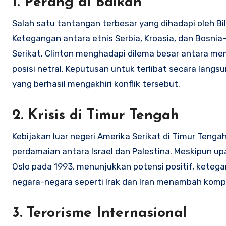
1. Perang di Balkan
Salah satu tantangan terbesar yang dihadapi oleh Bill
Ketegangan antara etnis Serbia, Kroasia, dan Bosni
Serikat. Clinton menghadapi dilema besar antara me
posisi netral. Keputusan untuk terlibat secara lang
yang berhasil mengakhiri konflik tersebut.
2. Krisis di Timur Tengah
Kebijakan luar negeri Amerika Serikat di Timur Tenga
perdamaian antara Israel dan Palestina. Meskipun up
Oslo pada 1993, menunjukkan potensi positif, ketegang
negara-negara seperti Irak dan Iran menambah komple
3. Terorisme Internasional