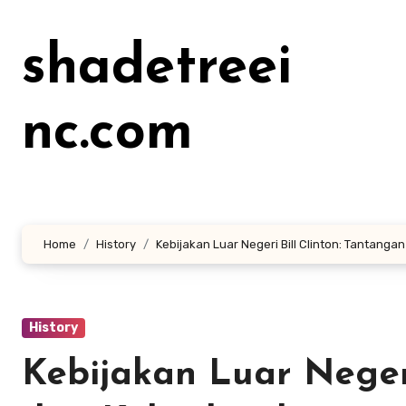
Lewati
ke
shadetreei
konten
nc.com
Home
History
Kebijakan Luar Negeri Bill Clinton: Tantanga
History
Kebijakan Luar Negeri