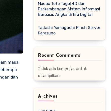
Macau Toto Togel 4D dan
Perkembangan Sistem Informasi
Berbasis Angka di Era Digital
Tadashi Yamaguchi Pinch Server
Karasuno
Recent Comments
alam masa
Tidak ada komentar untuk
beberapa
ditampilkan.
angan dan
Archives