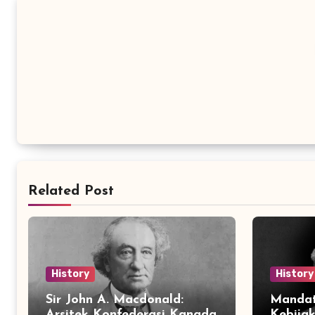
Related Post
History
History
Sir John A. Macdonald:
Mandat
Arsitek Konfederasi Kanada
Kebijak