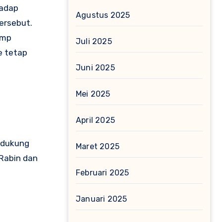
hadap
Agustus 2025
ersebut.
amp
Juli 2025
e tetap
Juni 2025
Mei 2025
April 2025
endukung
Maret 2025
 Rabin dan
Februari 2025
Januari 2025