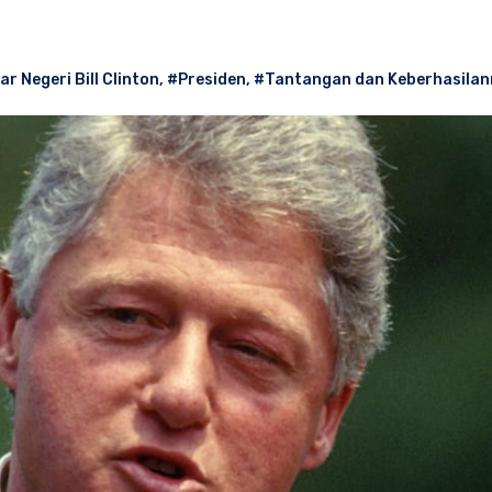
r Negeri Bill Clinton
,
#Presiden
,
#Tantangan dan Keberhasilan