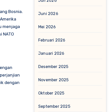
Juli 2026
rang Bosnia.
Juni 2026
 Amerika
au menjaga
Mei 2026
si NATO
Februari 2026
Januari 2026
Desember 2025
 dengan
perjanjian
November 2025
lik dengan
Oktober 2025
September 2025