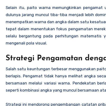
Selain itu, paito warna memungkinkan pengamat 
dulunya jarang muncul tiba-tiba menjadi lebih domi
menempatkan warna dan angka dalam satu kesatuan 
tepat dalam menentukan fokus pengamatan mereka.
selalu bergantung pada perhitungan matematis 
mengenali pola visual.
Strategi Pengamatan denga
Salah satu keuntungan terbesar menggunakan pai
berlapis. Pengamat tidak hanya melihat angka seca
bersamaan melalui variasi warna. Pendekatan berla
seperti kombinasi angka yang muncul bersamaan ata
Strategi ini mendorong pengembangan catatan priba