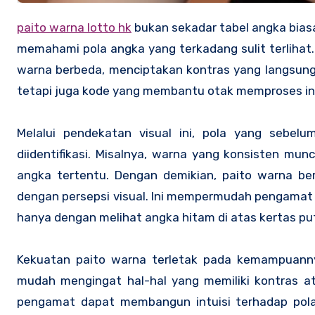
paito warna lotto hk
bukan sekadar tabel angka bias
memahami pola angka yang terkadang sulit terlihat.
warna berbeda, menciptakan kontras yang langsun
tetapi juga kode yang membantu otak memproses inf
Melalui pendekatan visual ini, pola yang sebel
diidentifikasi. Misalnya, warna yang konsisten mun
angka tertentu. Dengan demikian, paito warna b
dengan persepsi visual. Ini mempermudah pengamat 
hanya dengan melihat angka hitam di atas kertas put
Kekuatan paito warna terletak pada kemampuanny
mudah mengingat hal-hal yang memiliki kontras a
pengamat dapat membangun intuisi terhadap pola