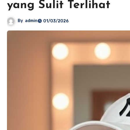
yang Sulit Terlihat
By
admin
01/03/2026