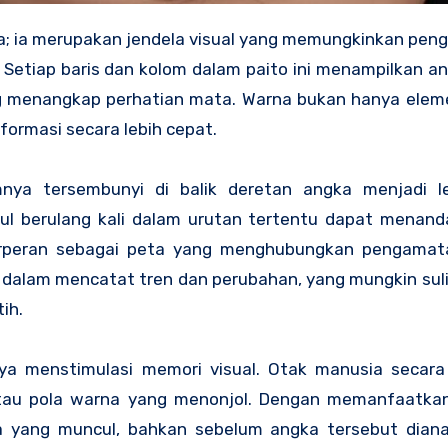
a; ia merupakan jendela visual yang memungkinkan pen
 Setiap baris dan kolom dalam paito ini menampilkan 
g menangkap perhatian mata. Warna bukan hanya eleme
ormasi secara lebih cepat.
umnya tersembunyi di balik deretan angka menjadi 
cul berulang kali dalam urutan tertentu dapat menand
erperan sebagai peta yang menghubungkan pengamata
dalam mencatat tren dan perubahan, yang mungkin suli
ih.
a menstimulasi memori visual. Otak manusia secara 
tau pola warna yang menonjol. Dengan memanfaatkan p
 yang muncul, bahkan sebelum angka tersebut dianal