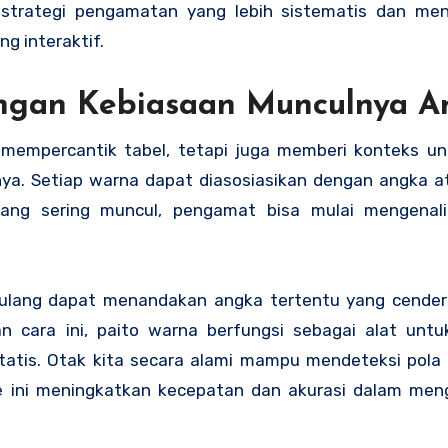
strategi pengamatan yang lebih sistematis dan me
g interaktif.
gan Kebiasaan Munculnya A
 mempercantik tabel, tetapi juga memberi konteks un
ya. Setiap warna dapat diasosiasikan dengan angka a
ang sering muncul, pengamat bisa mulai mengenali
erulang dapat menandakan angka tertentu yang cende
an cara ini, paito warna berfungsi sebagai alat unt
tatis. Otak kita secara alami mampu mendeteksi pola 
e ini meningkatkan kecepatan dan akurasi dalam men