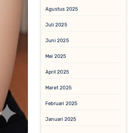
Agustus 2025
Juli 2025
Juni 2025
Mei 2025
April 2025
Maret 2025
Februari 2025
Januari 2025