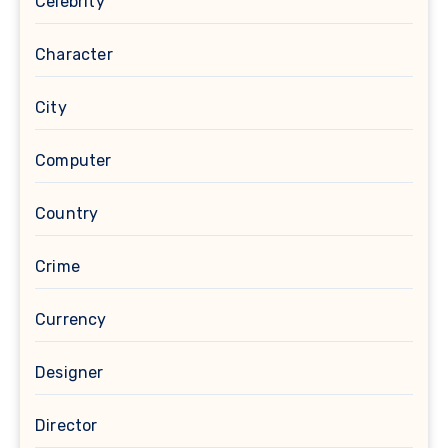
Celebrity
Character
City
Computer
Country
Crime
Currency
Designer
Director