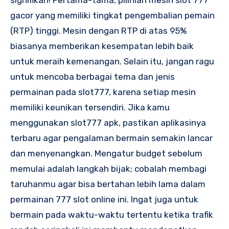
signifikan! Pertama-tama, pilihlah mesin slot 777
gacor yang memiliki tingkat pengembalian pemain
(RTP) tinggi. Mesin dengan RTP di atas 95%
biasanya memberikan kesempatan lebih baik
untuk meraih kemenangan. Selain itu, jangan ragu
untuk mencoba berbagai tema dan jenis
permainan pada slot777, karena setiap mesin
memiliki keunikan tersendiri. Jika kamu
menggunakan slot777 apk, pastikan aplikasinya
terbaru agar pengalaman bermain semakin lancar
dan menyenangkan. Mengatur budget sebelum
memulai adalah langkah bijak; cobalah membagi
taruhanmu agar bisa bertahan lebih lama dalam
permainan 777 slot online ini. Ingat juga untuk
bermain pada waktu-waktu tertentu ketika trafik