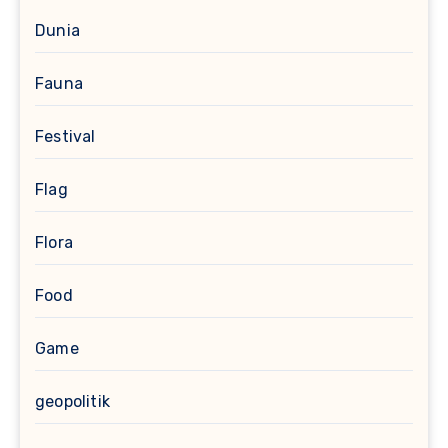
Dunia
Fauna
Festival
Flag
Flora
Food
Game
geopolitik