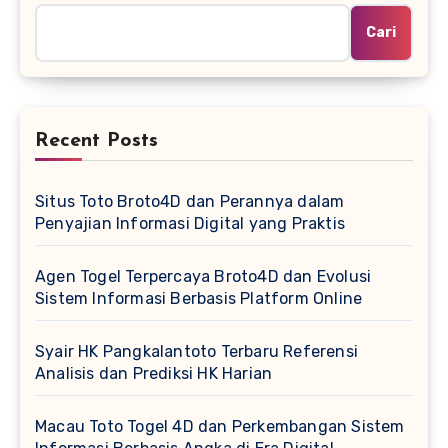
Cari
Recent Posts
Situs Toto Broto4D dan Perannya dalam
Penyajian Informasi Digital yang Praktis
Agen Togel Terpercaya Broto4D dan Evolusi
Sistem Informasi Berbasis Platform Online
Syair HK Pangkalantoto Terbaru Referensi
Analisis dan Prediksi HK Harian
Macau Toto Togel 4D dan Perkembangan Sistem