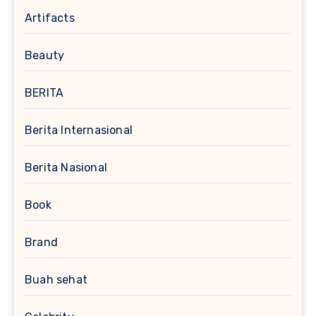
Artifacts
Beauty
BERITA
Berita Internasional
Berita Nasional
Book
Brand
Buah sehat