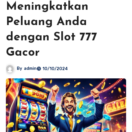
Meningkatkan
Peluang Anda
dengan Slot 777
Gacor
By
admin
10/10/2024