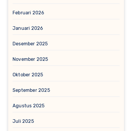
Februari 2026
Januari 2026
Desember 2025
November 2025
Oktober 2025
September 2025
Agustus 2025
Juli 2025