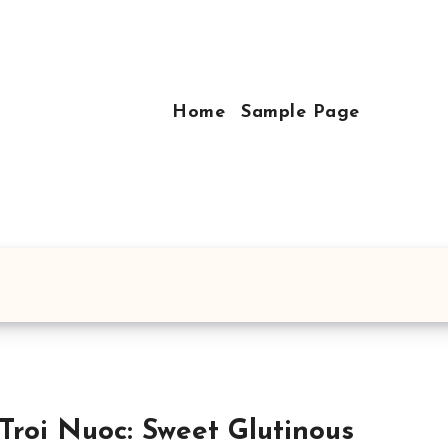
Home
Sample Page
Troi Nuoc: Sweet Glutinous