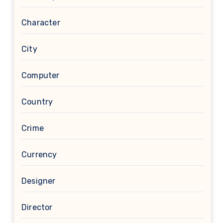
Character
City
Computer
Country
Crime
Currency
Designer
Director