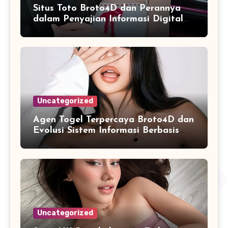
Situs Toto Broto4D dan Perannya
dalam Penyajian Informasi Digital
yang Praktis
Uncategorized
Agen Togel Terpercaya Broto4D dan
Evolusi Sistem Informasi Berbasis
Platform Online
Uncategorized