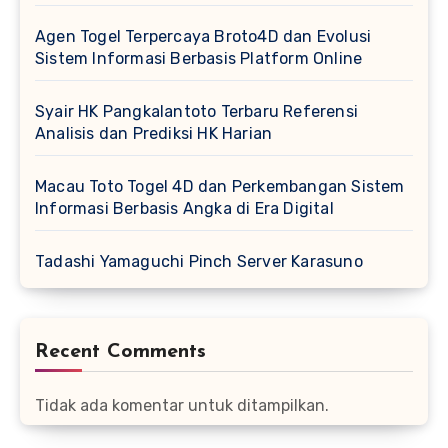
Agen Togel Terpercaya Broto4D dan Evolusi
Sistem Informasi Berbasis Platform Online
Syair HK Pangkalantoto Terbaru Referensi
Analisis dan Prediksi HK Harian
Macau Toto Togel 4D dan Perkembangan Sistem
Informasi Berbasis Angka di Era Digital
Tadashi Yamaguchi Pinch Server Karasuno
Recent Comments
Tidak ada komentar untuk ditampilkan.