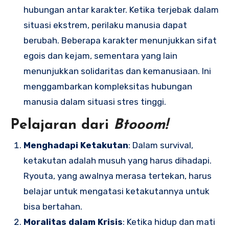
hubungan antar karakter. Ketika terjebak dalam
situasi ekstrem, perilaku manusia dapat
berubah. Beberapa karakter menunjukkan sifat
egois dan kejam, sementara yang lain
menunjukkan solidaritas dan kemanusiaan. Ini
menggambarkan kompleksitas hubungan
manusia dalam situasi stres tinggi.
Pelajaran dari
Btooom!
Menghadapi Ketakutan
: Dalam survival,
ketakutan adalah musuh yang harus dihadapi.
Ryouta, yang awalnya merasa tertekan, harus
belajar untuk mengatasi ketakutannya untuk
bisa bertahan.
Moralitas dalam Krisis
: Ketika hidup dan mati