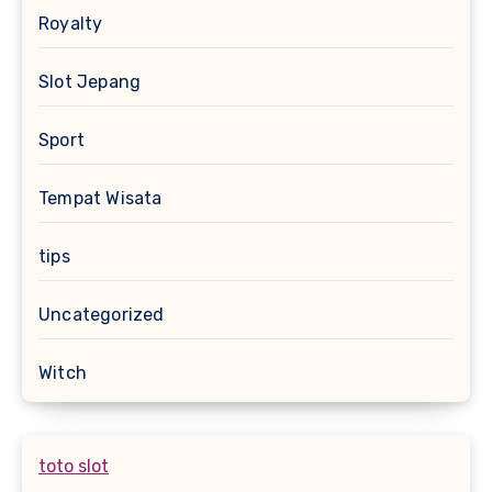
Royalty
Slot Jepang
Sport
Tempat Wisata
tips
Uncategorized
Witch
toto slot