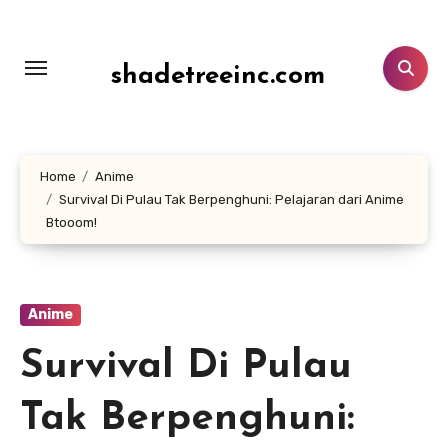
Lewati
ke
konten
shadetreeinc.com
Home
Anime
Survival Di Pulau Tak Berpenghuni: Pelajaran dari Anime
Btooom!
Anime
Survival Di Pulau
Tak Berpenghuni: