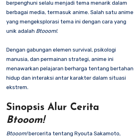
berpenghuni selalu menjadi tema menarik dalam
berbagai media, termasuk anime. Salah satu anime
yang mengeksplorasi tema ini dengan cara yang
unik adalah
Btooom!
.
Dengan gabungan elemen survival, psikologi
manusia, dan permainan strategi, anime ini
menawarkan pelajaran berharga tentang bertahan
hidup dan interaksi antar karakter dalam situasi
ekstrem.
Sinopsis Alur Cerita
Btooom!
Btooom!
bercerita tentang Ryouta Sakamoto,