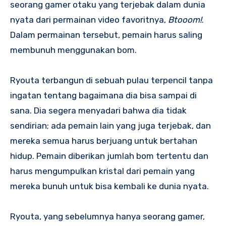
seorang gamer otaku yang terjebak dalam dunia
nyata dari permainan video favoritnya,
Btooom!
.
Dalam permainan tersebut, pemain harus saling
membunuh menggunakan bom.
Ryouta terbangun di sebuah pulau terpencil tanpa
ingatan tentang bagaimana dia bisa sampai di
sana. Dia segera menyadari bahwa dia tidak
sendirian; ada pemain lain yang juga terjebak, dan
mereka semua harus berjuang untuk bertahan
hidup. Pemain diberikan jumlah bom tertentu dan
harus mengumpulkan kristal dari pemain yang
mereka bunuh untuk bisa kembali ke dunia nyata.
Ryouta, yang sebelumnya hanya seorang gamer,