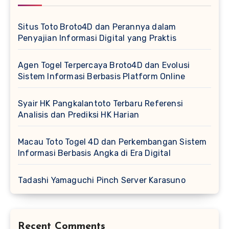
Situs Toto Broto4D dan Perannya dalam
Penyajian Informasi Digital yang Praktis
Agen Togel Terpercaya Broto4D dan Evolusi
Sistem Informasi Berbasis Platform Online
Syair HK Pangkalantoto Terbaru Referensi
Analisis dan Prediksi HK Harian
Macau Toto Togel 4D dan Perkembangan Sistem
Informasi Berbasis Angka di Era Digital
Tadashi Yamaguchi Pinch Server Karasuno
Recent Comments