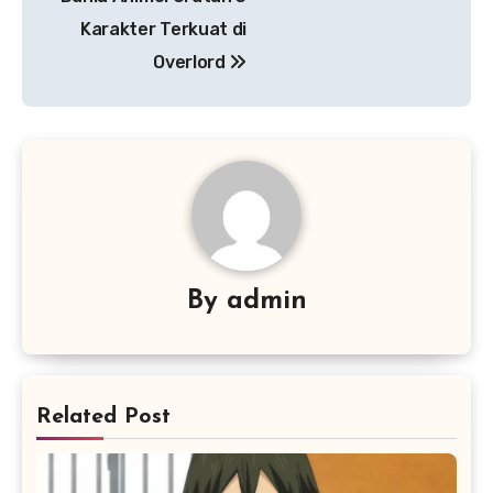
pos
Karakter Terkuat di
Overlord
By
admin
Related Post