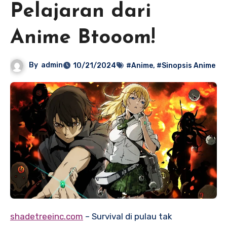
Pelajaran dari
Anime Btooom!
By
admin
10/21/2024
#Anime
,
#Sinopsis Anime
shadetreeinc.com
– Survival di pulau tak