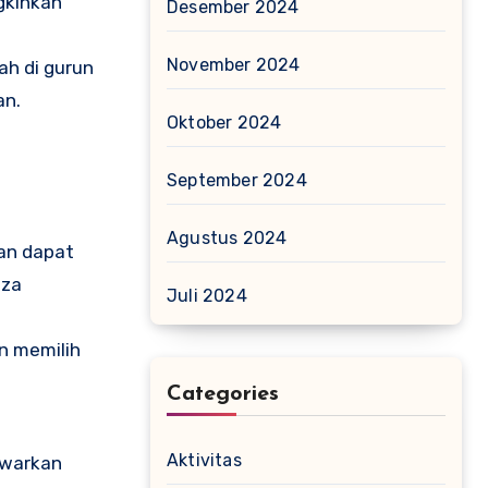
gkinkan
Desember 2024
November 2024
h di gurun
an.
Oktober 2024
September 2024
Agustus 2024
wan dapat
aza
Juli 2024
n memilih
Categories
Aktivitas
awarkan