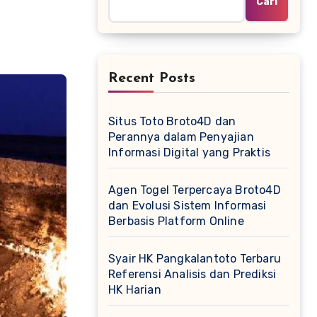
Cari
Recent Posts
Situs Toto Broto4D dan
Perannya dalam Penyajian
Informasi Digital yang Praktis
Agen Togel Terpercaya Broto4D
dan Evolusi Sistem Informasi
Berbasis Platform Online
Syair HK Pangkalantoto Terbaru
Referensi Analisis dan Prediksi
HK Harian