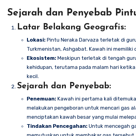
Sejarah dan Penyebab Pint
Latar Belakang Geografis:
Lokasi:
Pintu Neraka Darvaza terletak di gur
Turkmenistan, Ashgabat. Kawah ini memiliki 
Ekosistem:
Meskipun terletak di tengah gur
kehidupan, terutama pada malam hari ketika
kecil.
Sejarah dan Penyebab:
Penemuan:
Kawah ini pertama kali ditemuka
melakukan pengeboran untuk mencari gas al
menciptakan kawah besar yang mulai melep
Tindakan Pencegahan:
Untuk mencegah gas
memutuskan untuk membakar gas tersebut, 