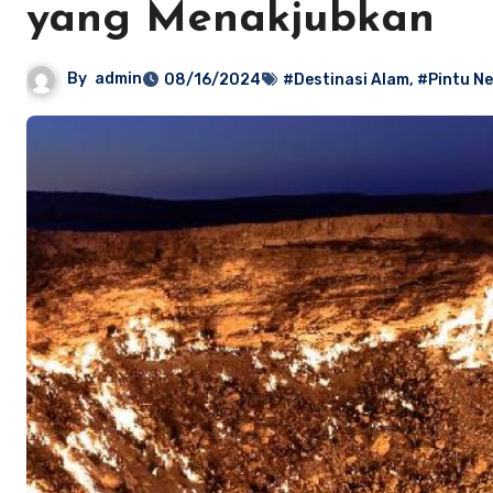
yang Menakjubkan
By
admin
08/16/2024
#Destinasi Alam
,
#Pintu N