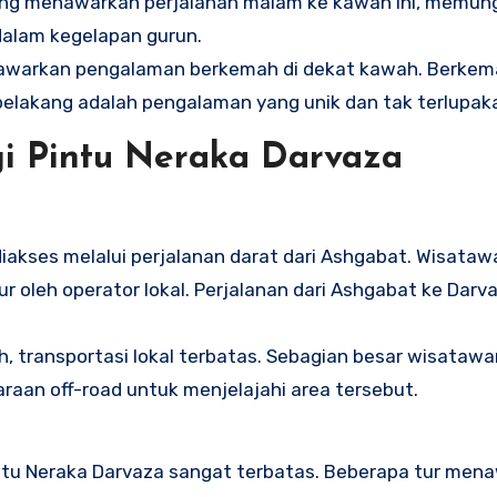
ang menawarkan perjalanan malam ke kawah ini, memun
dalam kegelapan gurun.
awarkan pengalaman berkemah di dekat kawah. Berkema
belakang adalah pengalaman yang unik dan tak terlupak
i Pintu Neraka Darvaza
iakses melalui perjalanan darat dari Ashgabat. Wisata
r oleh operator lokal. Perjalanan dari Ashgabat ke Darv
h, transportasi lokal terbatas. Sebagian besar wisatawa
raan off-road untuk menjelajahi area tersebut.
ntu Neraka Darvaza sangat terbatas. Beberapa tur men