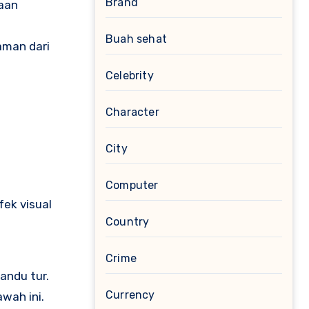
Brand
aan
Buah sehat
aman dari
Celebrity
Character
City
Computer
fek visual
Country
Crime
andu tur.
Currency
wah ini.