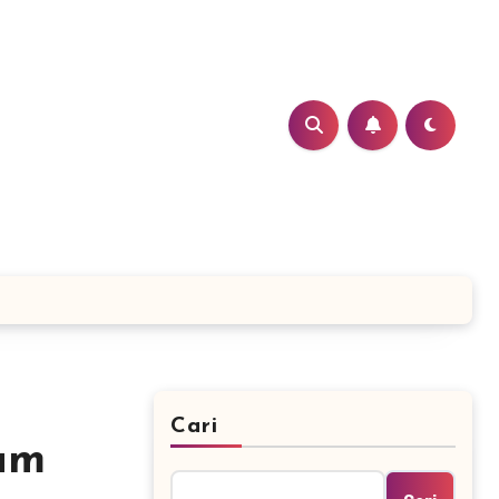
Cari
am