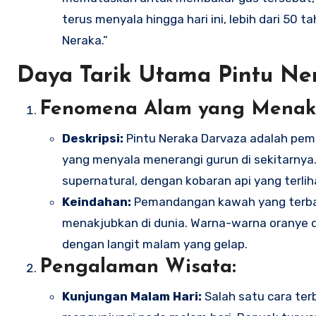
terus menyala hingga hari ini, lebih dari 5
Neraka.”
Daya Tarik Utama Pintu Ne
Fenomena Alam yang Menak
Deskripsi:
Pintu Neraka Darvaza adalah pema
yang menyala menerangi gurun di sekitarny
supernatural, dengan kobaran api yang terlih
Keindahan:
Pemandangan kawah yang terbaka
menakjubkan di dunia. Warna-warna oranye d
dengan langit malam yang gelap.
Pengalaman Wisata:
Kunjungan Malam Hari:
Salah satu cara ter