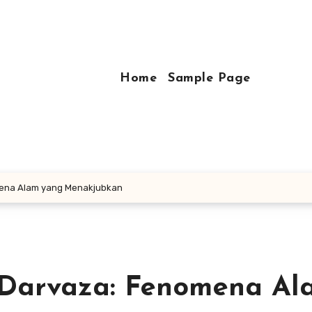
Home
Sample Page
omena Alam yang Menakjubkan
a Darvaza: Fenomena Al