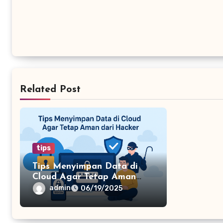
Related Post
tips
Tips Menyimpan Data di
Cloud Agar Tetap Aman
dari Hacker
admin
06/19/2025