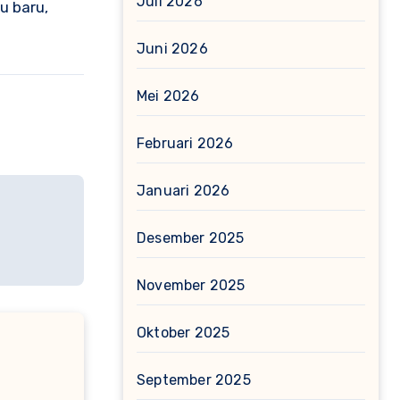
Juli 2026
u baru,
Juni 2026
Mei 2026
Februari 2026
Januari 2026
Desember 2025
November 2025
Oktober 2025
September 2025