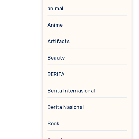
animal
Anime
Artifacts
Beauty
BERITA
Berita Internasional
Berita Nasional
Book