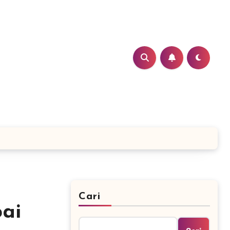
Cari
ai