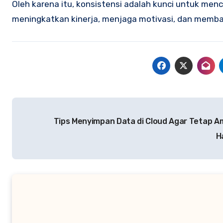
Oleh karena itu, konsistensi adalah kunci untuk me
meningkatkan kinerja, menjaga motivasi, dan memba
Navigasi
Tips Menyimpan Data di Cloud Agar Tetap A
pos
H