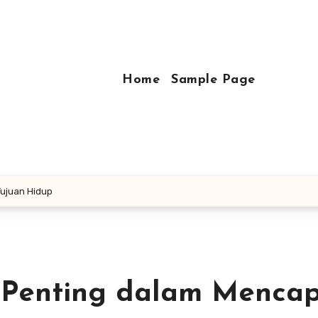
Home
Sample Page
ujuan Hidup
 Penting dalam Mencap