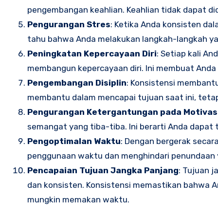
pengembangan keahlian. Keahlian tidak dapat di
Pengurangan Stres
: Ketika Anda konsisten da
tahu bahwa Anda melakukan langkah-langkah yan
Peningkatan Kepercayaan Diri
: Setiap kali A
membangun kepercayaan diri. Ini membuat Anda me
Pengembangan Disiplin
: Konsistensi membantu 
membantu dalam mencapai tujuan saat ini, tetap
Pengurangan Ketergantungan pada Motivas
semangat yang tiba-tiba. Ini berarti Anda dapat 
Pengoptimalan Waktu
: Dengan bergerak secar
penggunaan waktu dan menghindari penundaan
Pencapaian Tujuan Jangka Panjang
: Tujuan 
dan konsisten. Konsistensi memastikan bahwa A
mungkin memakan waktu.