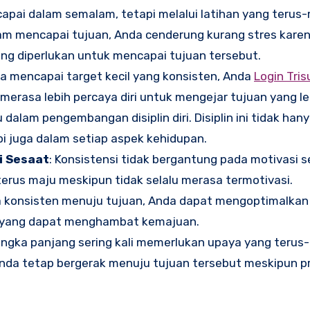
capai dalam semalam, tetapi melalui latihan yang terus
lam mencapai tujuan, Anda cenderung kurang stres kare
g diperlukan untuk mencapai tujuan tersebut.
nda mencapai target kecil yang konsisten, Anda
Login Tri
rasa lebih percaya diri untuk mengejar tujuan yang le
dalam pengembangan disiplin diri. Disiplin ini tidak han
i juga dalam setiap aspek kehidupan.
i Sesaat
: Konsistensi tidak bergantung pada motivasi 
terus maju meskipun tidak selalu merasa termotivasi.
a konsisten menuju tujuan, Anda dapat mengoptimalkan
 yang dapat menghambat kemajuan.
jangka panjang sering kali memerlukan upaya yang teru
nda tetap bergerak menuju tujuan tersebut meskipun p