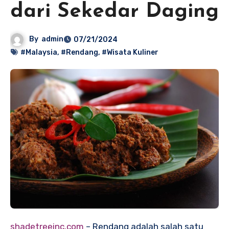
dari Sekedar Daging
By
admin
07/21/2024
#Malaysia
,
#Rendang
,
#Wisata Kuliner
shadetreeinc.com
– Rendang adalah salah satu