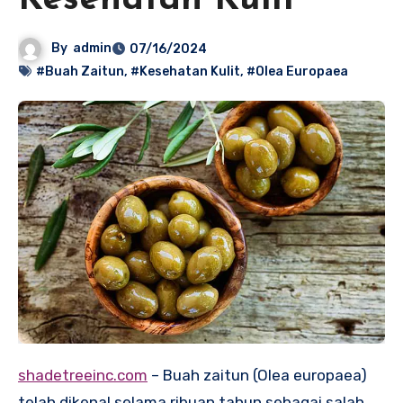
Kesehatan Kulit
By
admin
07/16/2024
#Buah Zaitun
,
#Kesehatan Kulit
,
#Olea Europaea
shadetreeinc.com
– Buah zaitun (Olea europaea)
telah dikenal selama ribuan tahun sebagai salah