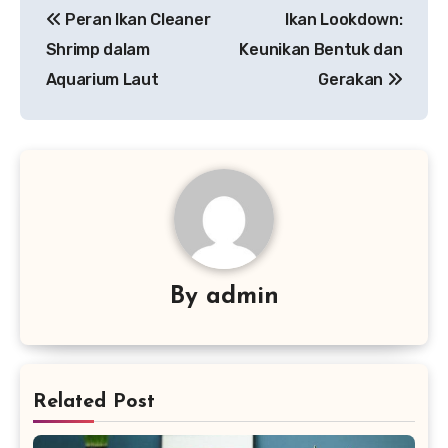
Peran Ikan Cleaner
Ikan Lookdown:
pos
Shrimp dalam
Keunikan Bentuk dan
Aquarium Laut
Gerakan
By
admin
Related Post