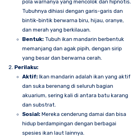
pola warnanya yang mencolok dan hipnotis.
Tubuhnya dihiasi dengan garis-garis dan
bintik-bintik berwarna biru, hijau, oranye,
dan merah yang berkilauan.
Bentuk:
Tubuh ikan mandarin berbentuk
memanjang dan agak pipih, dengan sirip
yang besar dan berwarna cerah.
Perilaku:
Aktif:
Ikan mandarin adalah ikan yang aktif
dan suka berenang di seluruh bagian
akuarium, sering kali di antara batu karang
dan substrat.
Sosial:
Mereka cenderung damai dan bisa
hidup berdampingan dengan berbagai
spesies ikan laut lainnya.