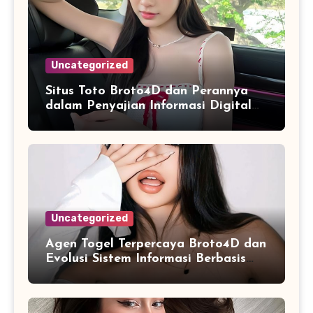
Uncategorized
Situs Toto Broto4D dan Perannya
dalam Penyajian Informasi Digital
yang Praktis
Uncategorized
Agen Togel Terpercaya Broto4D dan
Evolusi Sistem Informasi Berbasis
Platform Online