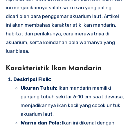
ini menjadikannya salah satu ikan yang paling
dicari oleh para penggemar akuarium laut. Artikel
ini akan membahas karakteristik ikan mandarin,
habitat dan perilakunya, cara merawatnya di
akuarium, serta keindahan pola warnanya yang
luar biasa.
Karakteristik Ikan Mandarin
Deskripsi Fisik:
Ukuran Tubuh:
Ikan mandarin memiliki
panjang tubuh sekitar 6-10 cm saat dewasa,
menjadikannya ikan kecil yang cocok untuk
akuarium laut.
Warna dan Pola:
Ikan ini dikenal dengan