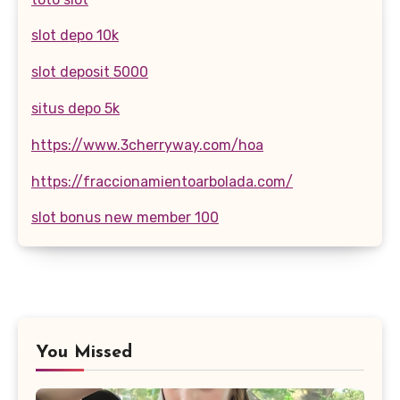
slot depo 10k
slot deposit 5000
situs depo 5k
https://www.3cherryway.com/hoa
https://fraccionamientoarbolada.com/
slot bonus new member 100
You Missed