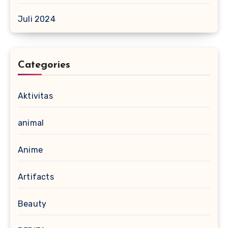
Juli 2024
Categories
Aktivitas
animal
Anime
Artifacts
Beauty