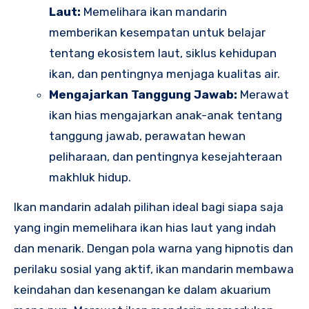
Laut:
Memelihara ikan mandarin
memberikan kesempatan untuk belajar
tentang ekosistem laut, siklus kehidupan
ikan, dan pentingnya menjaga kualitas air.
Mengajarkan Tanggung Jawab:
Merawat
ikan hias mengajarkan anak-anak tentang
tanggung jawab, perawatan hewan
peliharaan, dan pentingnya kesejahteraan
makhluk hidup.
Ikan mandarin adalah pilihan ideal bagi siapa saja
yang ingin memelihara ikan hias laut yang indah
dan menarik. Dengan pola warna yang hipnotis dan
perilaku sosial yang aktif, ikan mandarin membawa
keindahan dan kesenangan ke dalam akuarium