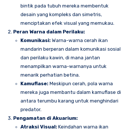
bintik pada tubuh mereka membentuk
desain yang kompleks dan simetris,
menciptakan efek visual yang memukau.
Peran Warna dalam Perilaku:
Komunikasi:
Warna-warna cerah ikan
mandarin berperan dalam komunikasi sosial
dan perilaku kawin, di mana jantan
menampilkan warna-warnanya untuk
menarik perhatian betina.
Kamuflase:
Meskipun cerah, pola warna
mereka juga membantu dalam kamuflase di
antara terumbu karang untuk menghindari
predator.
Pengamatan di Akuarium:
Atraksi Visual:
Keindahan warna ikan