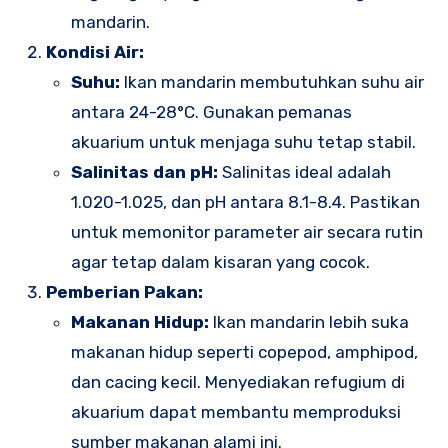
mandarin.
Kondisi Air:
Suhu:
Ikan mandarin membutuhkan suhu air
antara 24-28°C. Gunakan pemanas
akuarium untuk menjaga suhu tetap stabil.
Salinitas dan pH:
Salinitas ideal adalah
1.020-1.025, dan pH antara 8.1-8.4. Pastikan
untuk memonitor parameter air secara rutin
agar tetap dalam kisaran yang cocok.
Pemberian Pakan:
Makanan Hidup:
Ikan mandarin lebih suka
makanan hidup seperti copepod, amphipod,
dan cacing kecil. Menyediakan refugium di
akuarium dapat membantu memproduksi
sumber makanan alami ini.