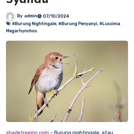
Syahdu
By
admin
07/10/2024
#Burung Nightingale
,
#Burung Penyanyi
,
#Luscinia
Megarhynchos
shadetreeinc.com
– Burung nightingale, atau