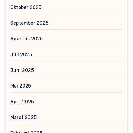
Oktober 2025
September 2025
Agustus 2025
Juli 2025
Juni 2025
Mei 2025
April 2025
Maret 2025