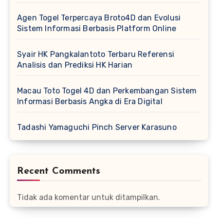
Agen Togel Terpercaya Broto4D dan Evolusi
Sistem Informasi Berbasis Platform Online
Syair HK Pangkalantoto Terbaru Referensi
Analisis dan Prediksi HK Harian
Macau Toto Togel 4D dan Perkembangan Sistem
Informasi Berbasis Angka di Era Digital
Tadashi Yamaguchi Pinch Server Karasuno
Recent Comments
Tidak ada komentar untuk ditampilkan.