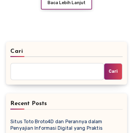
Baca Lebih Lanjut
Cari
Cari
Recent Posts
Situs Toto Broto4D dan Perannya dalam
Penyajian Informasi Digital yang Praktis