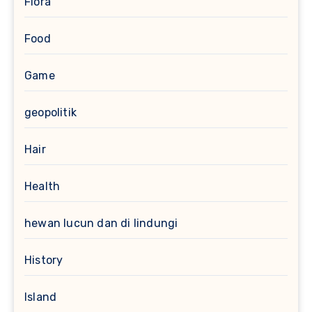
Flora
Food
Game
geopolitik
Hair
Health
hewan lucun dan di lindungi
History
Island