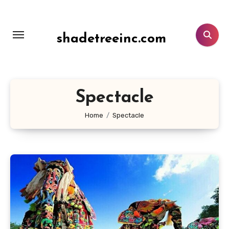
Lewati
ke
konten
shadetreeinc.com
Spectacle
Home
Spectacle