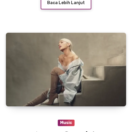
Baca Lebih Lanjut
Music