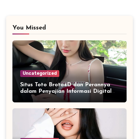
You Missed
Uncategorized
Situs Toto Broto4D dan Perannya
dalam Penyajian Informasi Digital
yang Praktis