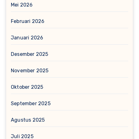
Mei 2026
Februari 2026
Januari 2026
Desember 2025
November 2025
Oktober 2025
September 2025
Agustus 2025
Juli 2025