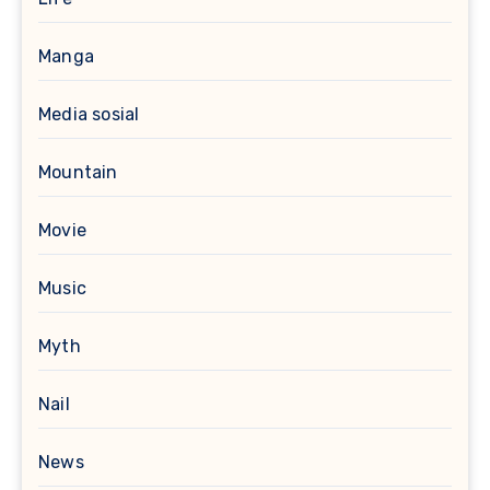
Manga
Media sosial
Mountain
Movie
Music
Myth
Nail
News