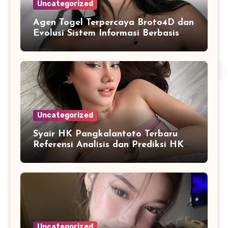
Uncategorized
Agen Togel Terpercaya Broto4D dan
Evolusi Sistem Informasi Berbasis
Platform Online
Uncategorized
Syair HK Pangkalantoto Terbaru
Referensi Analisis dan Prediksi HK
Harian
Uncategorized