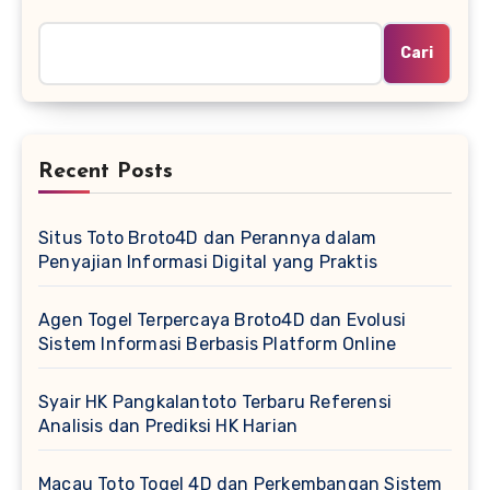
Cari
Recent Posts
Situs Toto Broto4D dan Perannya dalam
Penyajian Informasi Digital yang Praktis
Agen Togel Terpercaya Broto4D dan Evolusi
Sistem Informasi Berbasis Platform Online
Syair HK Pangkalantoto Terbaru Referensi
Analisis dan Prediksi HK Harian
Macau Toto Togel 4D dan Perkembangan Sistem