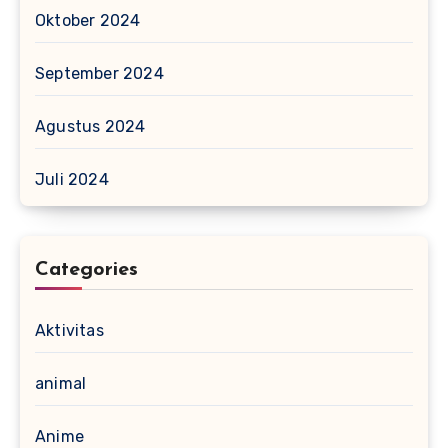
Oktober 2024
September 2024
Agustus 2024
Juli 2024
Categories
Aktivitas
animal
Anime