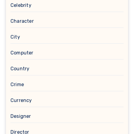
Celebrity
Character
City
Computer
Country
Crime
Currency
Designer
Director