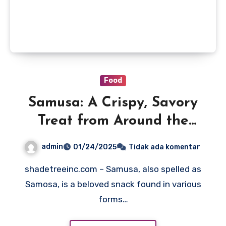
Food
Samusa: A Crispy, Savory
Treat from Around the
World
admin
01/24/2025
Tidak ada komentar
shadetreeinc.com – Samusa, also spelled as
Samosa, is a beloved snack found in various
forms…