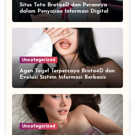
Situs Toto Broto4D dan Perannya
dalam Penyajian Informasi Digital
yang Praktis
Uncategorized
Agen Togel Terpercaya Broto4D dan
Evolusi Sistem Informasi Berbasis
Platform Online
Uncategorized