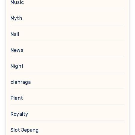
Music
Myth
Nail
News
Night
olahraga
Plant
Royalty
Slot Jepang