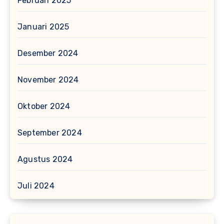
Februari 2025
Januari 2025
Desember 2024
November 2024
Oktober 2024
September 2024
Agustus 2024
Juli 2024