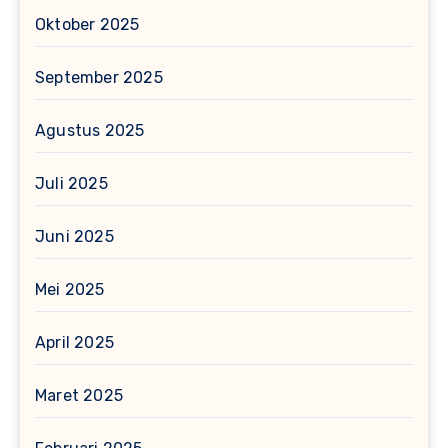
Oktober 2025
September 2025
Agustus 2025
Juli 2025
Juni 2025
Mei 2025
April 2025
Maret 2025