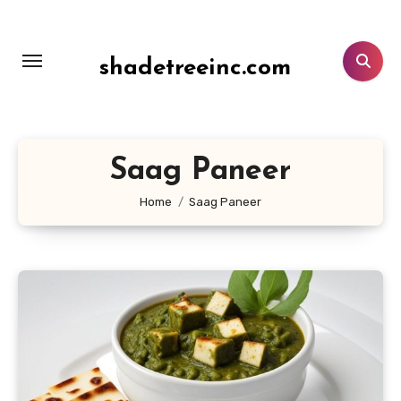
Lewati
ke
konten
shadetreeinc.com
Saag Paneer
Home
Saag Paneer