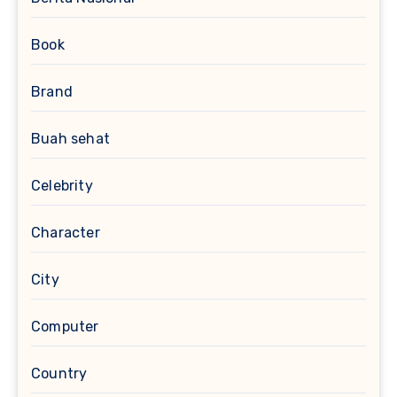
Book
Brand
Buah sehat
Celebrity
Character
City
Computer
Country