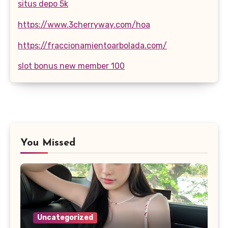
situs depo 5k
https://www.3cherryway.com/hoa
https://fraccionamientoarbolada.com/
slot bonus new member 100
You Missed
Uncategorized