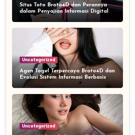
Situs Toto Broto4D dan Perannya
dalam Penyajian Informasi Digital
yang Praktis
Uncategorized
Agen Togel Terpercaya Broto4D dan
Evolusi Sistem Informasi Berbasis
Platform Online
Uncategorized