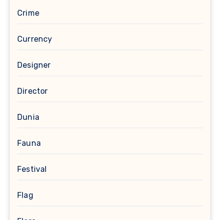
Crime
Currency
Designer
Director
Dunia
Fauna
Festival
Flag