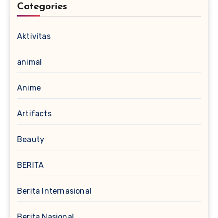
Categories
Aktivitas
animal
Anime
Artifacts
Beauty
BERITA
Berita Internasional
Berita Nasional