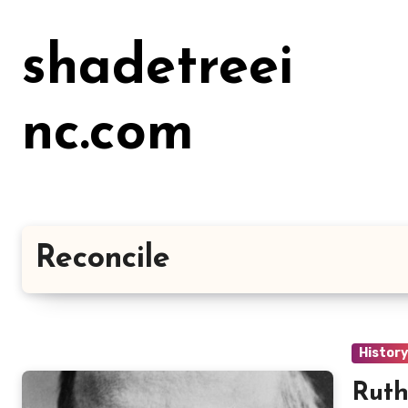
Lewati
ke
shadetreei
konten
nc.com
Reconcile
Histor
Ruth