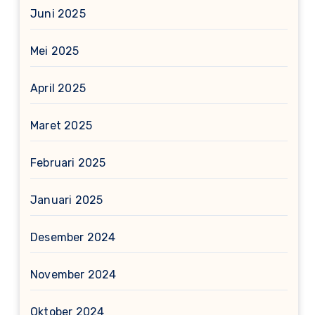
Juni 2025
Mei 2025
April 2025
Maret 2025
Februari 2025
Januari 2025
Desember 2024
November 2024
Oktober 2024