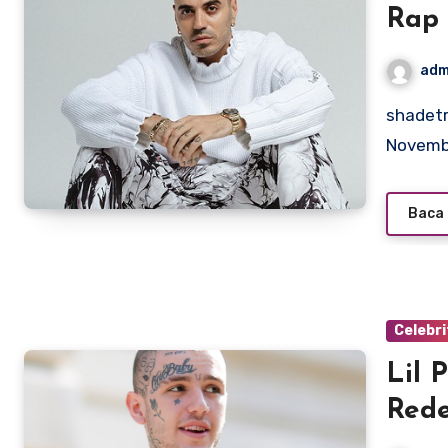
Rap 
adm
shadetreeinc.com – Marracash, born Mahmood al-Majed on
Novembe
Baca 
Celebri
Lil 
Rede