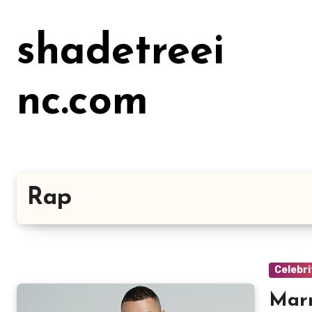
Lewati
ke
shadetreei
konten
nc.com
Rap
Celebri
Marr