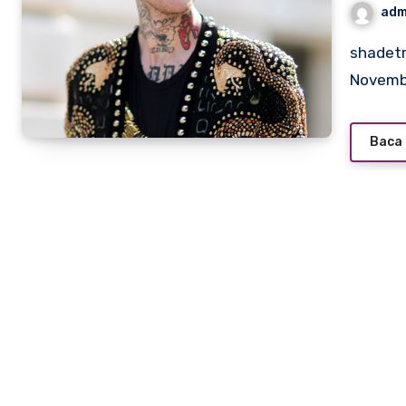
adm
shadetreeinc.com – Lil Peep, born Gustav Elijah Åhr on
Novembe
Baca 