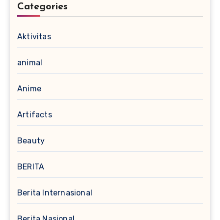
Categories
Aktivitas
animal
Anime
Artifacts
Beauty
BERITA
Berita Internasional
Berita Nasional