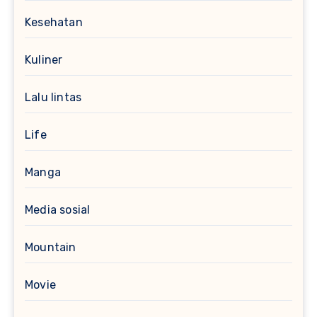
Kesehatan
Kuliner
Lalu lintas
Life
Manga
Media sosial
Mountain
Movie