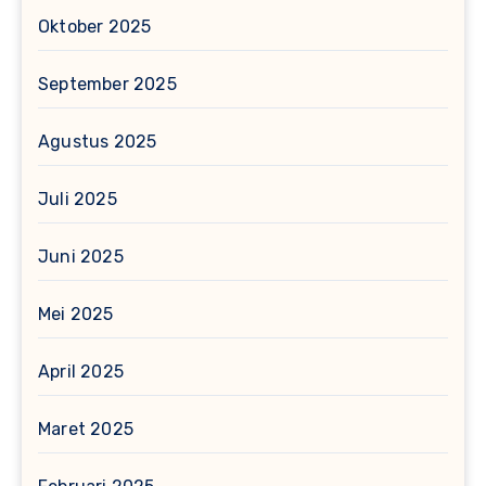
Oktober 2025
September 2025
Agustus 2025
Juli 2025
Juni 2025
Mei 2025
April 2025
Maret 2025