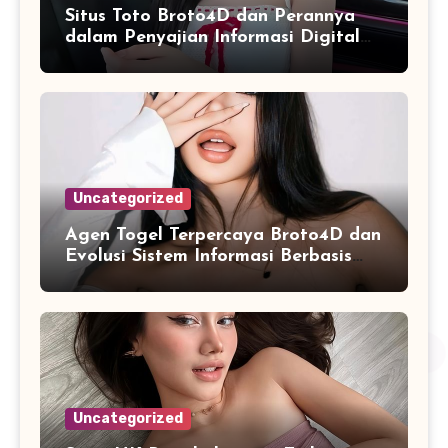
Situs Toto Broto4D dan Perannya
dalam Penyajian Informasi Digital
yang Praktis
Uncategorized
Agen Togel Terpercaya Broto4D dan
Evolusi Sistem Informasi Berbasis
Platform Online
Uncategorized