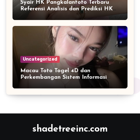
Syair HK Pangkalantoto Terbaru
Referensi Analisis dan Prediksi HK
Harian
Uncategorized
Macau Toto Togel 4D dan
Perkembangan Sistem Informasi
Berbasis Angka di Era Digital
shadetreeinc.com