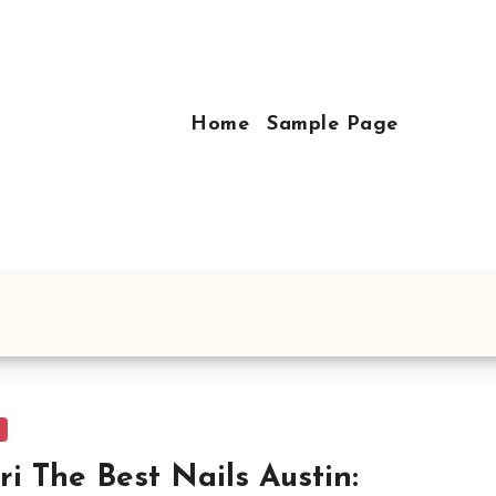
Home
Sample Page
ri The Best Nails Austin: