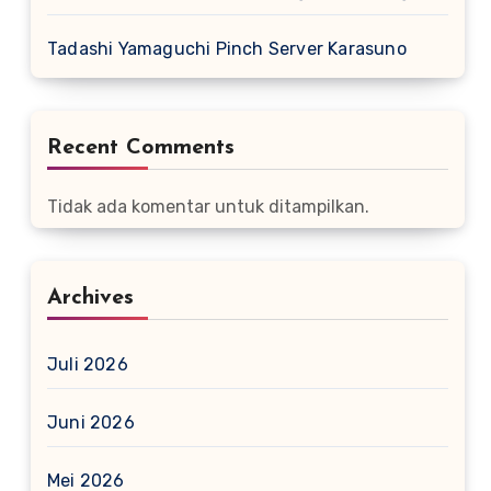
Tadashi Yamaguchi Pinch Server Karasuno
Recent Comments
Tidak ada komentar untuk ditampilkan.
Archives
Juli 2026
Juni 2026
Mei 2026