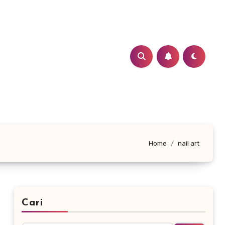
Home
nail art
Cari