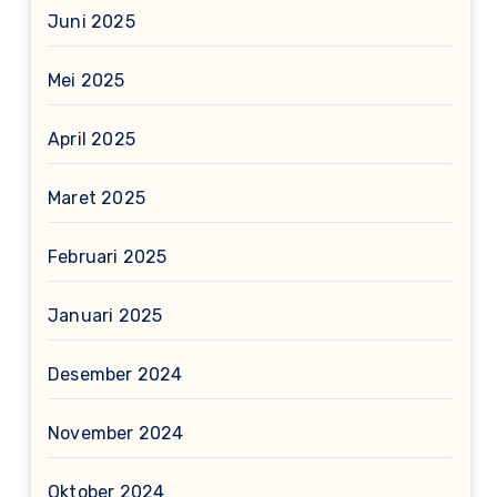
Juni 2025
Mei 2025
April 2025
Maret 2025
Februari 2025
Januari 2025
Desember 2024
November 2024
Oktober 2024