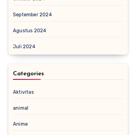
September 2024
Agustus 2024
Juli 2024
Categories
Aktivitas
animal
Anime