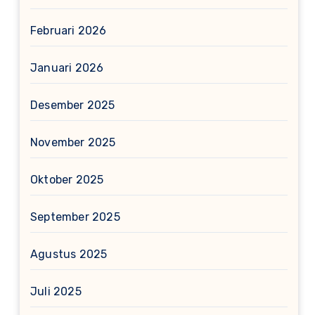
Februari 2026
Januari 2026
Desember 2025
November 2025
Oktober 2025
September 2025
Agustus 2025
Juli 2025