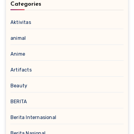
Categories
Aktivitas
animal
Anime
Artifacts
Beauty
BERITA
Berita Internasional
Berita Nasional