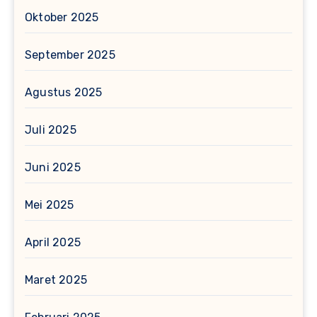
Oktober 2025
September 2025
Agustus 2025
Juli 2025
Juni 2025
Mei 2025
April 2025
Maret 2025