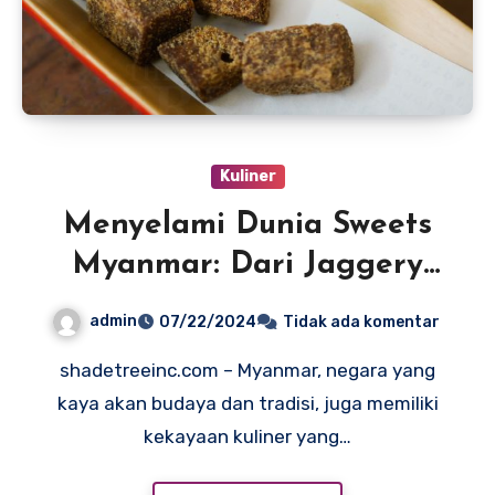
Kuliner
Menyelami Dunia Sweets
Myanmar: Dari Jaggery
sampai Sweet Pancakes
admin
07/22/2024
Tidak ada komentar
shadetreeinc.com – Myanmar, negara yang
kaya akan budaya dan tradisi, juga memiliki
kekayaan kuliner yang…