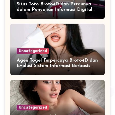
Situs Toto Broto4D dan Perannya
dalam Penyajian Informasi Digital
yang Praktis
Uncategorized
Agen Togel Terpercaya Broto4D dan
Evolusi Sistem Informasi Berbasis
Platform Online
Uncategorized