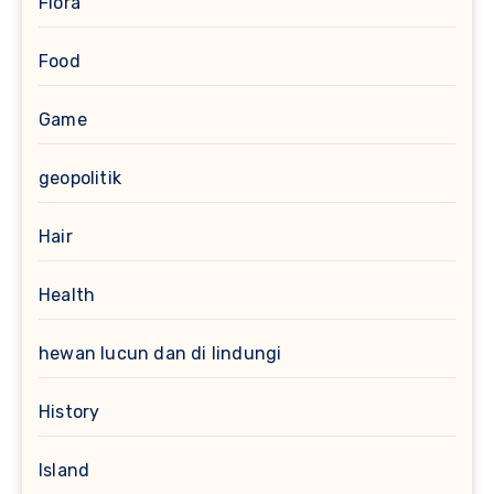
Flora
Food
Game
geopolitik
Hair
Health
hewan lucun dan di lindungi
History
Island