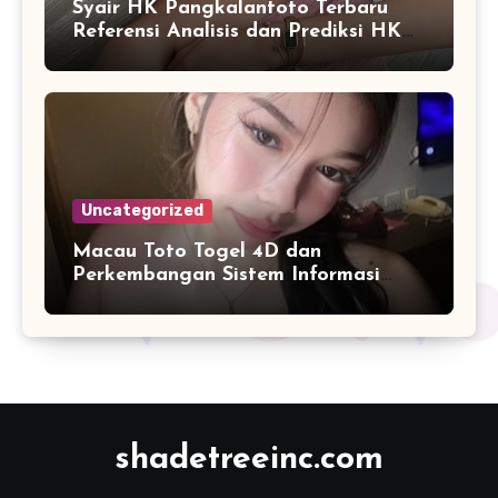
Syair HK Pangkalantoto Terbaru
Referensi Analisis dan Prediksi HK
Harian
Uncategorized
Macau Toto Togel 4D dan
Perkembangan Sistem Informasi
Berbasis Angka di Era Digital
shadetreeinc.com