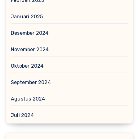
Februari 2025
Januari 2025
Desember 2024
November 2024
Oktober 2024
September 2024
Agustus 2024
Juli 2024