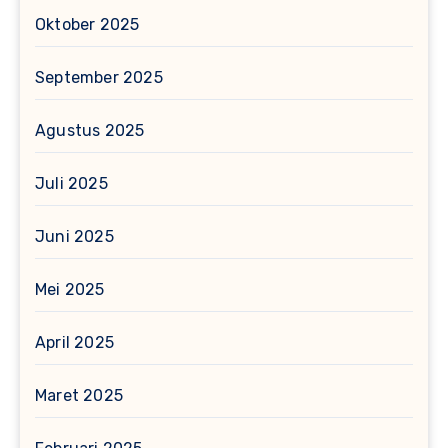
Oktober 2025
September 2025
Agustus 2025
Juli 2025
Juni 2025
Mei 2025
April 2025
Maret 2025