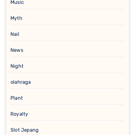
Music
Myth
Nail
News
Night
olahraga
Plant
Royalty
Slot Jepang