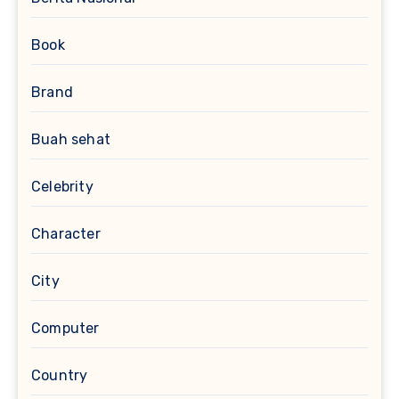
Book
Brand
Buah sehat
Celebrity
Character
City
Computer
Country