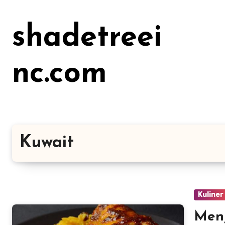
Lewati
ke
shadetreei
konten
nc.com
Kuwait
Kuliner
Menj