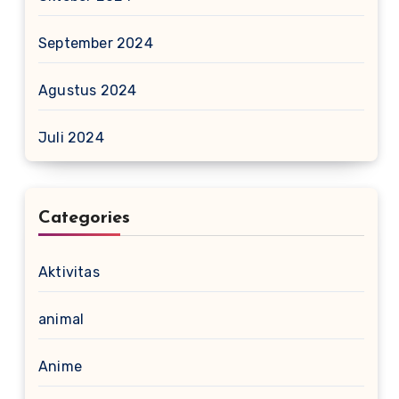
September 2024
Agustus 2024
Juli 2024
Categories
Aktivitas
animal
Anime