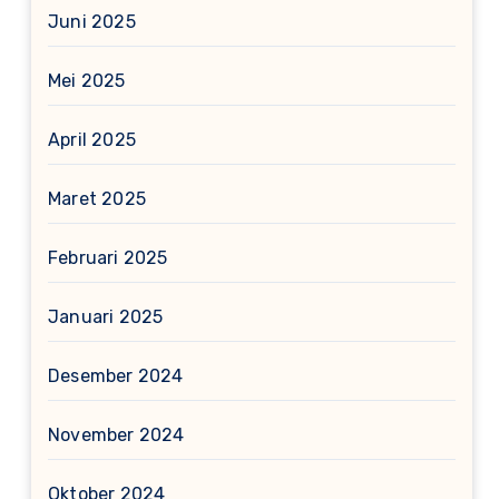
Juni 2025
Mei 2025
April 2025
Maret 2025
Februari 2025
Januari 2025
Desember 2024
November 2024
Oktober 2024