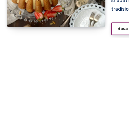
shadetreeinc.com – Gers Ogaily adalah salah satu kue
tradisi
Baca 