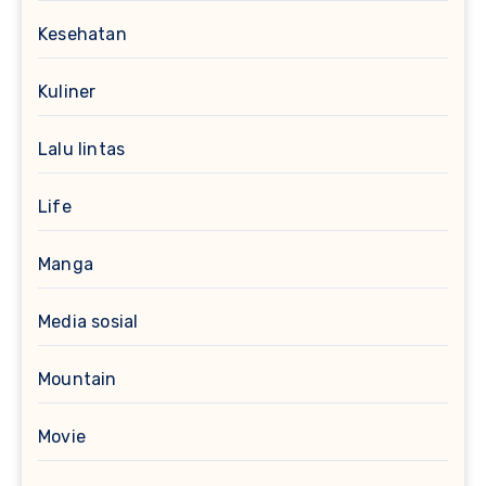
Kesehatan
Kuliner
Lalu lintas
Life
Manga
Media sosial
Mountain
Movie