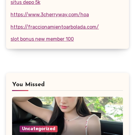
situs depo 5k
https://www.3cherryway.com/hoa
https://fraccionamientoarbolada.com/
slot bonus new member 100
You Missed
Uncategorized