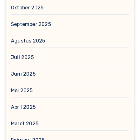
Oktober 2025
September 2025
Agustus 2025
Juli 2025
Juni 2025
Mei 2025
April 2025
Maret 2025