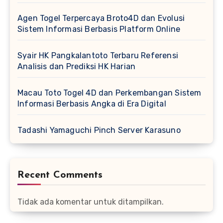
Agen Togel Terpercaya Broto4D dan Evolusi
Sistem Informasi Berbasis Platform Online
Syair HK Pangkalantoto Terbaru Referensi
Analisis dan Prediksi HK Harian
Macau Toto Togel 4D dan Perkembangan Sistem
Informasi Berbasis Angka di Era Digital
Tadashi Yamaguchi Pinch Server Karasuno
Recent Comments
Tidak ada komentar untuk ditampilkan.