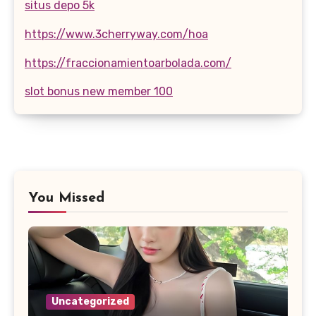
situs depo 5k
https://www.3cherryway.com/hoa
https://fraccionamientoarbolada.com/
slot bonus new member 100
You Missed
Uncategorized