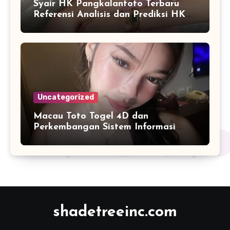
Syair HK Pangkalantoto Terbaru
Referensi Analisis dan Prediksi HK
Harian
Uncategorized
Macau Toto Togel 4D dan
Perkembangan Sistem Informasi
Berbasis Angka di Era Digital
shadetreeinc.com