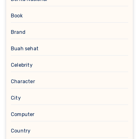
Book
Brand
Buah sehat
Celebrity
Character
City
Computer
Country