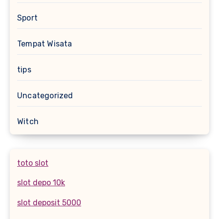
Sport
Tempat Wisata
tips
Uncategorized
Witch
toto slot
slot depo 10k
slot deposit 5000