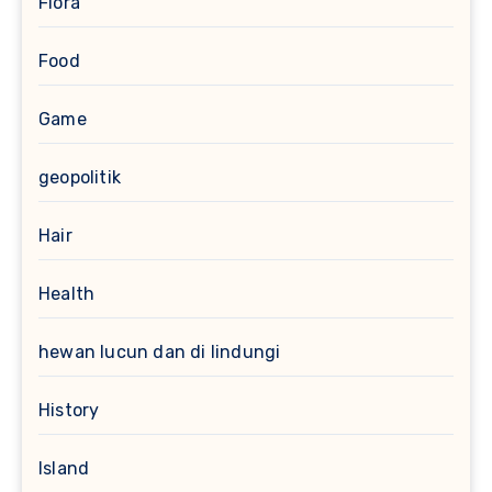
Flora
Food
Game
geopolitik
Hair
Health
hewan lucun dan di lindungi
History
Island