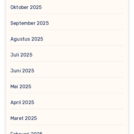
Oktober 2025
September 2025
Agustus 2025
Juli 2025
Juni 2025
Mei 2025
April 2025
Maret 2025