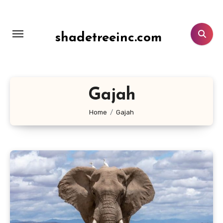
Lewati
ke
konten
shadetreeinc.com
Gajah
Home
Gajah