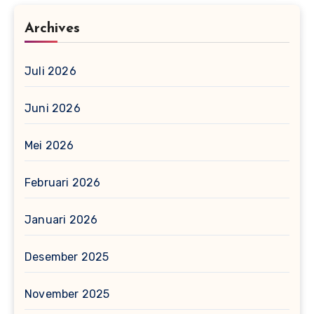
Archives
Juli 2026
Juni 2026
Mei 2026
Februari 2026
Januari 2026
Desember 2025
November 2025