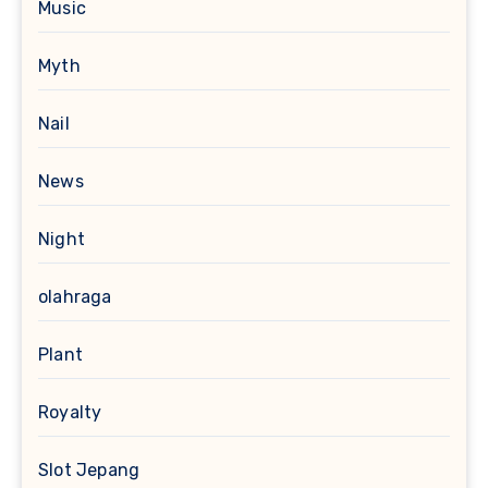
Music
Myth
Nail
News
Night
olahraga
Plant
Royalty
Slot Jepang