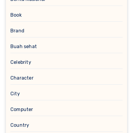
Book
Brand
Buah sehat
Celebrity
Character
City
Computer
Country