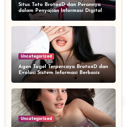
Situs Toto Broto4D dan Perannya
dalam Penyajian Informasi Digital
yang Praktis
Uncategorized
Agen Togel Terpercaya Broto4D dan
Evolusi Sistem Informasi Berbasis
Platform Online
Uncategorized