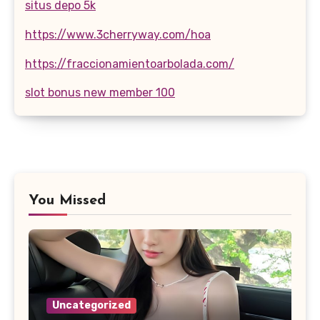
situs depo 5k
https://www.3cherryway.com/hoa
https://fraccionamientoarbolada.com/
slot bonus new member 100
You Missed
Uncategorized