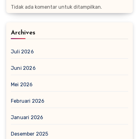
Tidak ada komentar untuk ditampilkan.
Archives
Juli 2026
Juni 2026
Mei 2026
Februari 2026
Januari 2026
Desember 2025