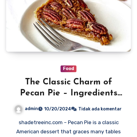
Food
The Classic Charm of
Pecan Pie – Ingredients
and Preparation
admin
10/20/2024
Tidak ada komentar
shadetreeinc.com – Pecan Pie is a classic
American dessert that graces many tables