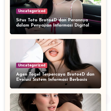
Uncategorized
Situs Toto Broto4D dan Perannya
dalam Penyajian Informasi Digital
yang Praktis
Uncategorized
Agen Togel Terpercaya Broto4D dan
Evolusi Sistem Informasi Berbasis
Platform Online