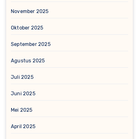
November 2025
Oktober 2025
September 2025
Agustus 2025
Juli 2025
Juni 2025
Mei 2025
April 2025