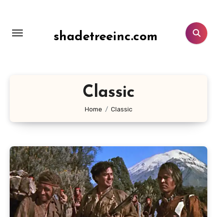
Lewati
ke
konten
shadetreeinc.com
Classic
Home
Classic