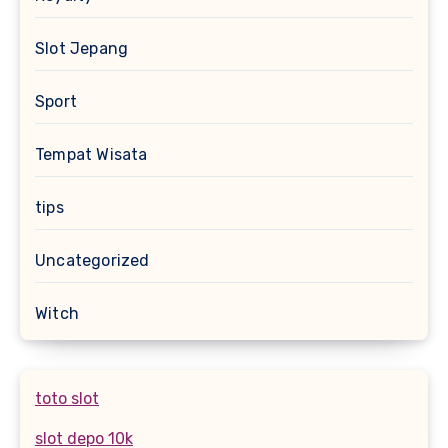
Slot Jepang
Sport
Tempat Wisata
tips
Uncategorized
Witch
toto slot
slot depo 10k