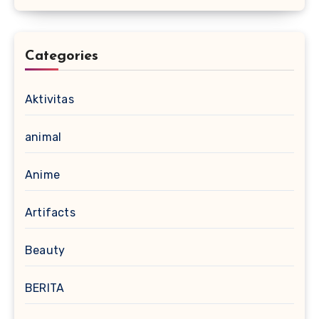
Categories
Aktivitas
animal
Anime
Artifacts
Beauty
BERITA