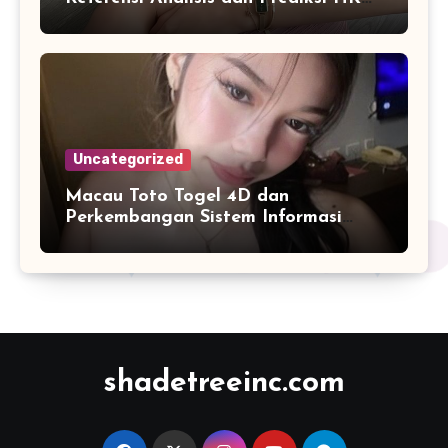
Harian
Uncategorized
Macau Toto Togel 4D dan
Perkembangan Sistem Informasi
Berbasis Angka di Era Digital
shadetreeinc.com