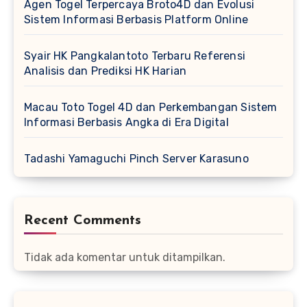
Agen Togel Terpercaya Broto4D dan Evolusi
Sistem Informasi Berbasis Platform Online
Syair HK Pangkalantoto Terbaru Referensi
Analisis dan Prediksi HK Harian
Macau Toto Togel 4D dan Perkembangan Sistem
Informasi Berbasis Angka di Era Digital
Tadashi Yamaguchi Pinch Server Karasuno
Recent Comments
Tidak ada komentar untuk ditampilkan.