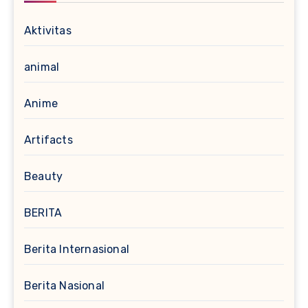
Aktivitas
animal
Anime
Artifacts
Beauty
BERITA
Berita Internasional
Berita Nasional