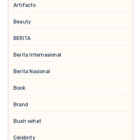
Artifacts
Beauty
BERITA
Berita Internasional
Berita Nasional
Book
Brand
Buah sehat
Celebrity