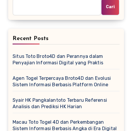
Cari
Recent Posts
Situs Toto Broto4D dan Perannya dalam
Penyajian Informasi Digital yang Praktis
Agen Togel Terpercaya Broto4D dan Evolusi
Sistem Informasi Berbasis Platform Online
Syair HK Pangkalantoto Terbaru Referensi
Analisis dan Prediksi HK Harian
Macau Toto Togel 4D dan Perkembangan
Sistem Informasi Berbasis Angka di Era Digital