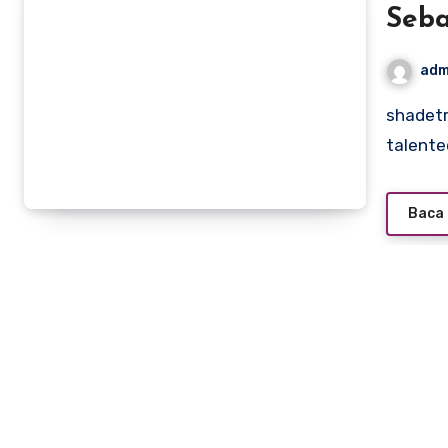
Seba
adm
shadetreeinc.com – Justin and Sebastian Theroux are
talente
Baca 