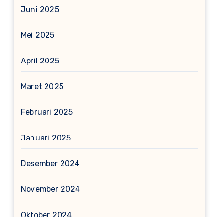
Juni 2025
Mei 2025
April 2025
Maret 2025
Februari 2025
Januari 2025
Desember 2024
November 2024
Oktober 2024