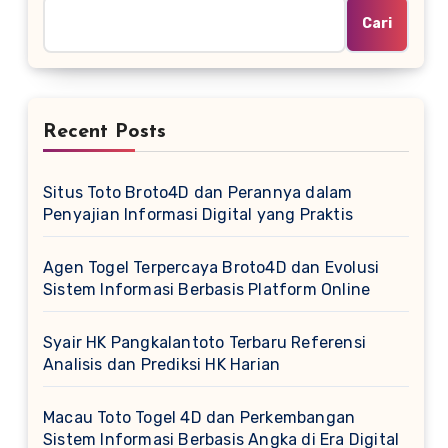
Cari
Recent Posts
Situs Toto Broto4D dan Perannya dalam
Penyajian Informasi Digital yang Praktis
Agen Togel Terpercaya Broto4D dan Evolusi
Sistem Informasi Berbasis Platform Online
Syair HK Pangkalantoto Terbaru Referensi
Analisis dan Prediksi HK Harian
Macau Toto Togel 4D dan Perkembangan
Sistem Informasi Berbasis Angka di Era Digital