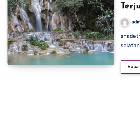
Terj
adm
shadetreeinc.com – Terletak sekitar 29 kilometer di
selatan
Baca 