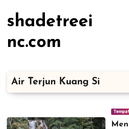
Lewati
ke
shadetreei
konten
nc.com
Air Terjun Kuang Si
Tempat
Meni