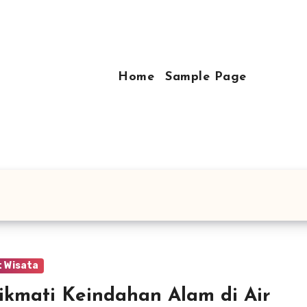
Home
Sample Page
 Wisata
kmati Keindahan Alam di Air